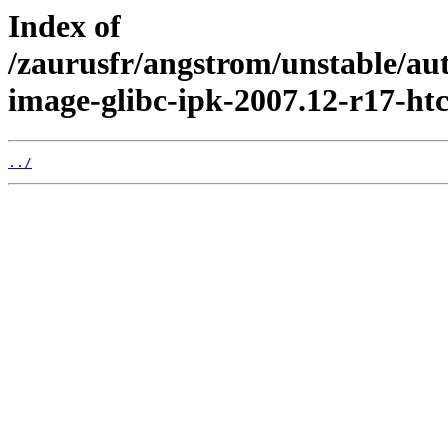
Index of
/zaurusfr/angstrom/unstable/au
image-glibc-ipk-2007.12-r17-htc
../